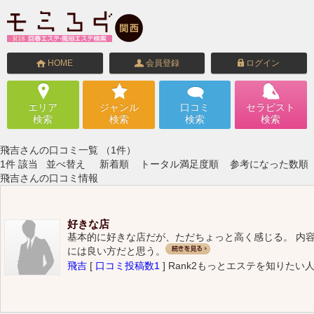
HOME
会員登録
ログイン
エリア
ジャンル
口コミ
セラピスト
検索
検索
検索
検索
飛吉さんの口コミ一覧 （1件）
1
件 該当
並べ替え
新着順
トータル満足度順
参考になった数順
飛吉さんの口コミ情報
好きな店
基本的に好きな店だが、ただちょっと高く感じる。 内
には良い方だと思う。
飛吉
[
口コミ投稿数1
]
Rank2
もっとエステを知りたい