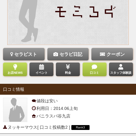
セラピスト
セラピ日記
クーポン
お店NEWS
イベント
料金
口コミ
スタッフ体験談
口コミ情報
値段は安い
利用日：2014.06上旬
バニラスパ谷九店
ヌッキーマウス
[
口コミ投稿数2
]
Rank3