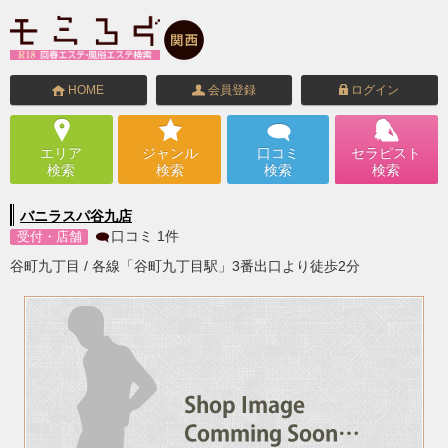
HOME
会員登録
ログイン
エリア
ジャンル
口コミ
セラピスト
検索
検索
検索
検索
バニラスパ谷九店
口コミ
1
件
受付・店舗
谷町九丁目 / 各線「谷町九丁目駅」3番出口より徒歩2分