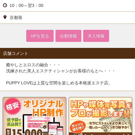
10：00～翌3：00
京都発
HPを見る
出勤情報
求人情報
店舗コメント
癒やしとエロスの融合・・・
洗練された美人エステティシャンがお客様のもとへ・・・
PUPPY LOVEは上質な空間を楽しめる本格派エステ店。
お客様がお待ちの【シティホテル・ビジネスホテル・ラブホテ
ル・ご自宅】へ伺います。
美人エステティシャンとの癒やしとエロスの快楽の世界・・・
極上のひとときをご堪能ください♪
当店は【スタンダードコースとハイブリットコース】という2つ
のコースがございます。