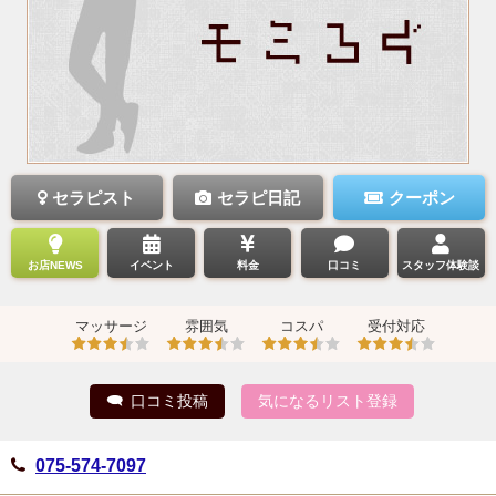
セラピスト
セラピ日記
クーポン
お店NEWS
イベント
料金
口コミ
スタッフ体験談
マッサージ
雰囲気
コスパ
受付対応
口コミ投稿
気になるリスト登録
075-574-7097