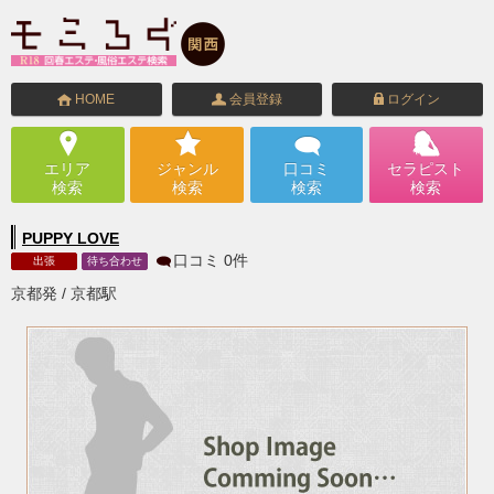
HOME
会員登録
ログイン
エリア
ジャンル
口コミ
セラピスト
検索
検索
検索
検索
PUPPY LOVE
口コミ
0
件
出張
待ち合わせ
京都発 / 京都駅