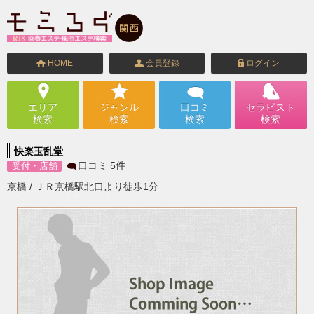
HOME
会員登録
ログイン
エリア
ジャンル
口コミ
セラピスト
検索
検索
検索
検索
快楽玉乱堂
口コミ
5
件
受付・店舗
京橋 / ＪＲ京橋駅北口より徒歩1分