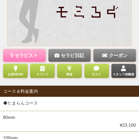
セラピスト
セラピ日記
クーポン
お店NEWS
イベント
料金
口コミ
スタッフ体験談
コース＆料金案内
◆たまらんコース
80min
¥23,100
100min