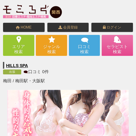
HOME
会員登録
ログイン
エリア
ジャンル
口コミ
セラピスト
検索
検索
検索
検索
HILLS SPA
口コミ
0
件
出張
梅田 / 梅田駅・大阪駅