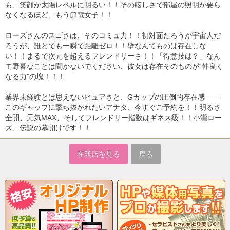
も、笑顔が太陽レベルに明るい！！その眩しさで部屋の照明が要ら
なくなるほど、もう節電女子！！
ローズさんのスゴさは、そのコミュ力！！初対面だろうが宇宙人だ
ろうが、誰とでも一瞬で距離ゼロ！！壁なんてものは存在しな
い！！まるで次元を超えるフレンドリーさ！！「得意技は？」なん
て野暮なことは聞かないでください、彼女は存在そのものが“仲良く
なる力”の塊！！！
業界未経験とは思えないピュアさと、Gカップの圧倒的存在感――
このギャップに撃ち抜かれたいアナタ、今すぐご予約を！！明るさ
全開、元気MAX、そしてフレンドリー指数はギネス級！！小瀧ロー
ズ、伝説の幕開けです！！
在籍店を見る
戻る