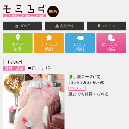
HOME
会員登録
ログイン
エリア
ジャンル
口コミ
セラピスト
検索
検索
検索
検索
リチスパ
口コミ
1
件
受付・店舗
小瀧ローズ(23)
T164/ 90(G)･60･90
得意プレイ
誰とでも仲良くなれる