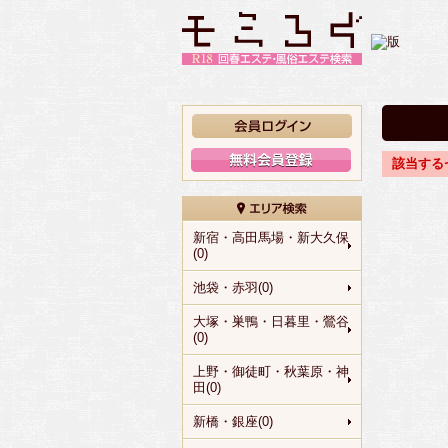
該当する
新宿・高田馬場・新大久保
(0)
池袋・赤羽(0)
大塚・巣鴨・日暮里・鶯谷
(0)
上野・御徒町・秋葉原・神
田(0)
新橋・銀座(0)