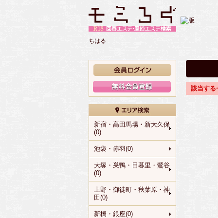
ちはる
該当する
新宿・高田馬場・新大久保
(0)
池袋・赤羽(0)
大塚・巣鴨・日暮里・鶯谷
(0)
上野・御徒町・秋葉原・神
田(0)
新橋・銀座(0)